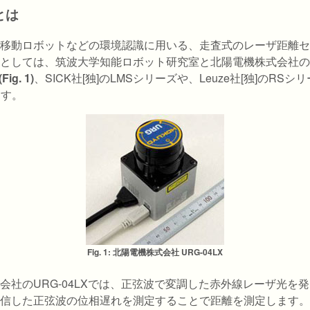
とは
移動ロボットなどの環境認識に用いる、走査式のレーザ距離セ
としては、筑波大学知能ロボット研究室と北陽電機株式会社の
(Fig. 1)
、SICK社[独]のLMSシリーズや、Leuze社[独]のRSシリー
ます。
Fig. 1: 北陽電機株式会社 URG-04LX
会社のURG-04LXでは、正弦波で変調した赤外線レーザ光を
信した正弦波の位相遅れを測定することで距離を測定します。