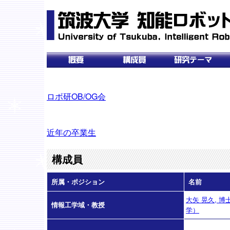
ロボ研OB/OG会
近年の卒業生
構成員
所属・ポジション
名前
大矢 晃久, 博
情報工学域・教授
学）