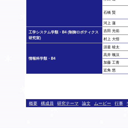
石橋 賢
河上 蓮
吉田 光佑
工学システム学類・B4 (制御ロボティクス
研究室)
村上 大悟
須釜 稜太
高井 颯汰
情報科学類・B4
加藤 工青
近角 悠
概要
構成員
研究テーマ
論文
ムービー
行事