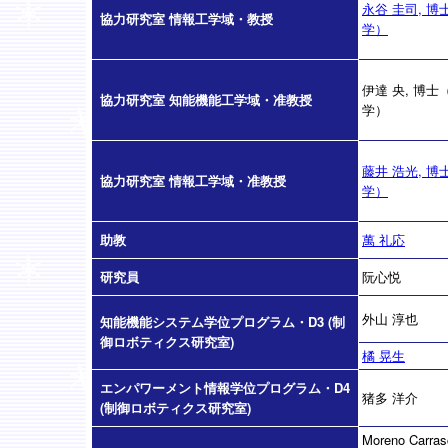
永谷 圭司, 博
協力研究室 情報工学域・教授
学）
伊達 央, 博士
協力研究室 知能機能工学域・准教授
学）
藤井 浩光, 博
協力研究室 情報工学域・准教授
学）
助教
萬 礼応
研究員
阮心悦
外山 淳也
知能機能システム学位プログラム・D3 (制
御ロボティクス研究室)
橘 晃生
エンパワーメント情報学位プログラム・D4
猪多 洋介
(制御ロボティクス研究室)
Moreno Carras