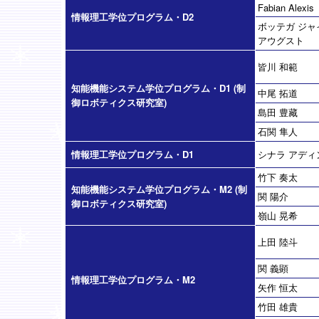
Fabian Alexis
情報理工学位プログラム・D2
ボッテガ ジャ
アウグスト
皆川 和範
知能機能システム学位プログラム・D1 (制
中尾 拓道
御ロボティクス研究室)
島田 豊藏
石関 隼人
情報理工学位プログラム・D1
シナラ アディ
竹下 奏太
知能機能システム学位プログラム・M2 (制
関 陽介
御ロボティクス研究室)
嶺山 晃希
上田 陸斗
関 義顕
情報理工学位プログラム・M2
矢作 恒太
竹田 雄貴