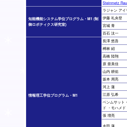
Steinmetz Rau
ラジャン アイ
伊藤 礼央登
知能機能システム学位プログラム・M1 (制
御ロボティクス研究室)
宮城 青
百石 汰一
長澤 悠吾
榑林 紹
高橋 陸翔
原 亜美佳
山内 耕佑
坂本 周亮
河上 蓮
江原 弘希
情報理工学位プログラム・M1
ベンムサット
ド ・モハメド
張 増亮
水田 蓮